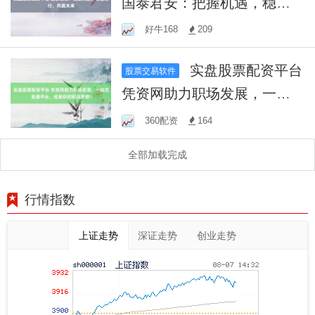
国泰君安：把握机遇，稳健
前行，共赢未来
好牛168
209
实盘股票配资平台
股票交易软件
凭资网助力职场发展，一站
式资源平台，成就你的职业
360配资
164
梦想！
全部加载完成
行情指数
上证走势
深证走势
创业走势