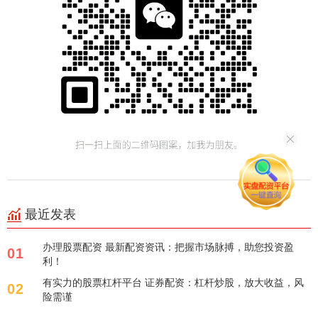
最近发表
办理股票配资 最新配资资讯：把握市场脉搏，助您投资盈
01
利！
有实力的股票杠杆平台 证券配资：杠杆炒股，放大收益，风
02
险需谨