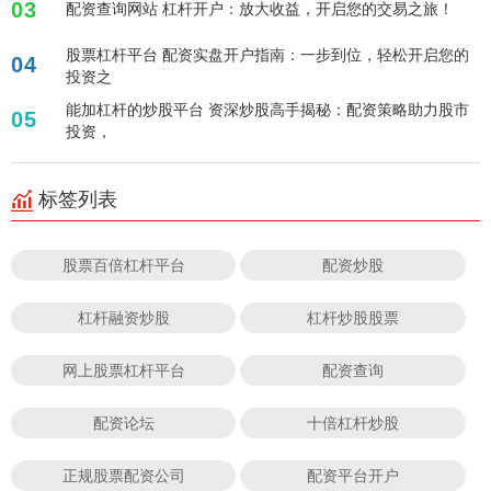
03
配资查询网站 杠杆开户：放大收益，开启您的交易之旅！
股票杠杆平台 配资实盘开户指南：一步到位，轻松开启您的
04
投资之
能加杠杆的炒股平台 资深炒股高手揭秘：配资策略助力股市
05
投资，
标签列表
股票百倍杠杆平台
配资炒股
杠杆融资炒股
杠杆炒股股票
网上股票杠杆平台
配资查询
配资论坛
十倍杠杆炒股
正规股票配资公司
配资平台开户