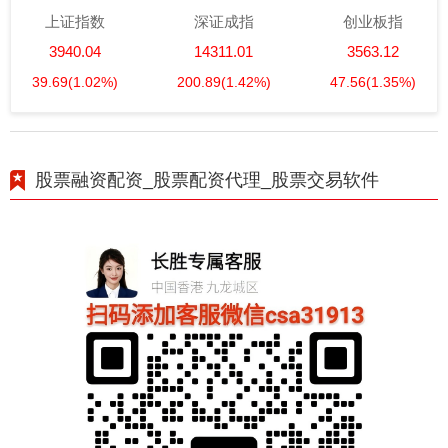
上证指数
深证成指
创业板指
3940.04
14311.01
3563.12
39.69
(1.02%)
200.89
(1.42%)
47.56
(1.35%)
股票融资配资_股票配资代理_股票交易软件