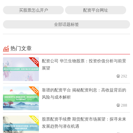
买股票怎么开户
配资平台网址
全部话题标签
热门文章
配资公司 华兰生物股票：投资价值分析与前景
展望
292
靠谱的配资平台 揭秘配资利息：高收益背后的
风险与成本解析
288
股票配资手续费 期货配资市场展望：探寻未来
发展趋势与潜在机遇