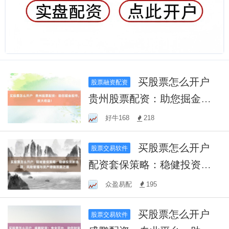
买股票怎么开户
股票融资配资
贵州股票配资：助您掘金股
市，放大收益！
好牛168
218
买股票怎么开户
股票交易软件
配资套保策略：稳健投资新
选择，风险管理与资产增值
众盈易配
195
双赢之道
买股票怎么开户
股票交易软件