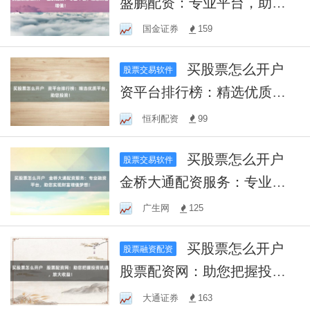
盛鹏配资：专业平台，助您
财富增值！
国金证券
159
买股票怎么开户
股票交易软件
资平台排行榜：精选优质平
台，助您投资！
恒利配资
99
买股票怎么开户
股票交易软件
金桥大通配资服务：专业融
资平台，助您实现财富增值
广生网
125
梦想！
买股票怎么开户
股票融资配资
股票配资网：助您把握投资
机遇，放大收益！
大通证券
163