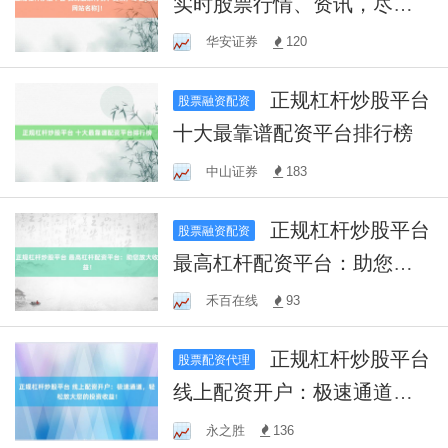
实时股票行情、资讯，尽在
[股票网站名称]！
华安证券
120
正规杠杆炒股平台
股票融资配资
十大最靠谱配资平台排行榜
中山证券
183
正规杠杆炒股平台
股票融资配资
最高杠杆配资平台：助您放
大收益！
禾百在线
93
正规杠杆炒股平台
股票配资代理
线上配资开户：极速通道，
轻松放大您的投资收益！
永之胜
136