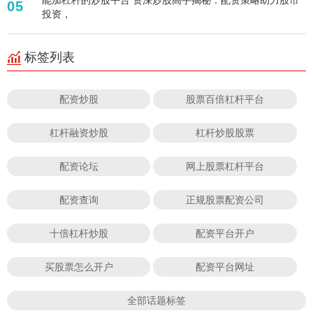
05
投资，
标签列表
配资炒股
股票百倍杠杆平台
杠杆融资炒股
杠杆炒股股票
配资论坛
网上股票杠杆平台
配资查询
正规股票配资公司
十倍杠杆炒股
配资平台开户
买股票怎么开户
配资平台网址
全部话题标签