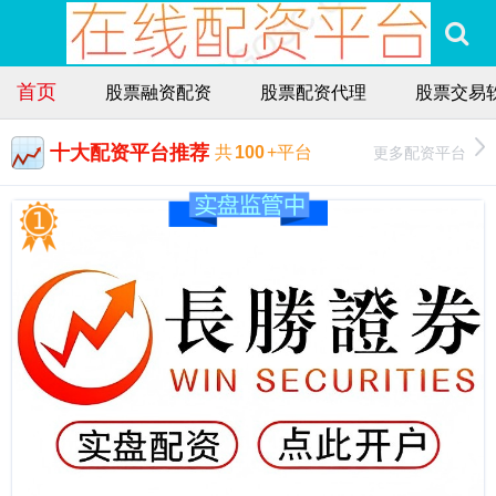
首页
股票融资配资
股票配资代理
股票交易
十大配资平台推荐
更多配资平台
共
100
+平台