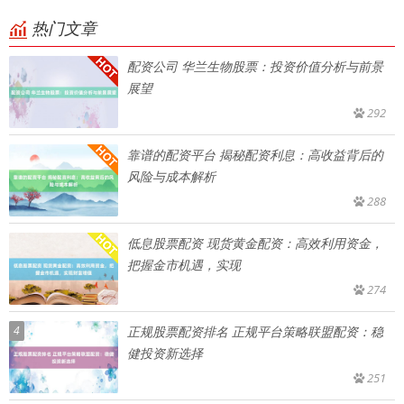
热门文章
配资公司 华兰生物股票：投资价值分析与前景
展望
292
靠谱的配资平台 揭秘配资利息：高收益背后的
风险与成本解析
288
低息股票配资 现货黄金配资：高效利用资金，
把握金市机遇，实现
274
4
正规股票配资排名 正规平台策略联盟配资：稳
健投资新选择
251