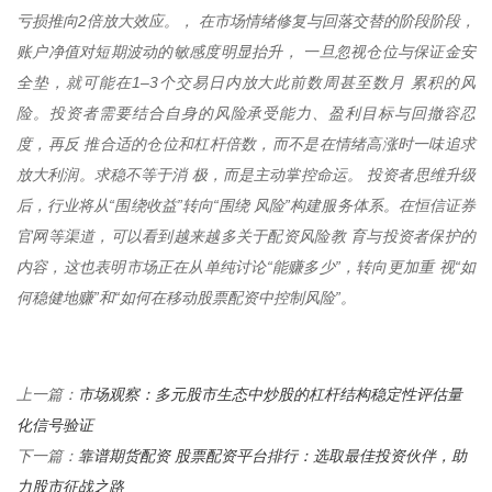
亏损推向2倍放大效应。， 在市场情绪修复与回落交替的阶段阶段，
账户净值对短期波动的敏感度明显抬升， 一旦忽视仓位与保证金安
全垫，就可能在1–3个交易日内放大此前数周甚至数月 累积的风
险。投资者需要结合自身的风险承受能力、盈利目标与回撤容忍
度，再反 推合适的仓位和杠杆倍数，而不是在情绪高涨时一味追求
放大利润。求稳不等于消 极，而是主动掌控命运。 投资者思维升级
后，行业将从“围绕收益”转向“围绕 风险”构建服务体系。在恒信证券
官网等渠道，可以看到越来越多关于配资风险教 育与投资者保护的
内容，这也表明市场正在从单纯讨论“能赚多少”，转向更加重 视“如
何稳健地赚”和“如何在移动股票配资中控制风险”。
市场观察：多元股市生态中炒股的杠杆结构稳定性评估量
上一篇：
化信号验证
靠谱期货配资 股票配资平台排行：选取最佳投资伙伴，助
下一篇：
力股市征战之路