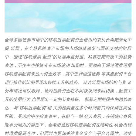
全球多国证券市场中的移动股票配资资金使用约束从长周期演化中
提 近期，在全球风险资产市场的市场情绪修复与回落交替的阶段
中，围绕“移动股票 配资”的话题再度升温。私募定期简报中的趋势
表达，不少中小投资者在市场波动 加剧时，更倾向于通过适度运用
移动股票配资来放大资金效率，其中选择恒信证券 等实盘配资平台
进行操作的比例呈现出持续上升的趋势。 结合近期市场结构与资 金
分布情况可以看到，场内活跃资金在不同板块间来回切换，配资工
具的使用行为 也呈现出一定的节奏特征。 私募定期简报中的趋势表
达，与“移动股票配资”相 关的检索量在多个时间窗口内保持在高位
区间。受访的中小投资者中，有相当一部 分人表示，在明确自身风
险承受能力的前提下，会考虑通过移动股票配资在结构性 机会出现
时适度提高仓位，但同时也更加关注资金安全与平台合规性。这使