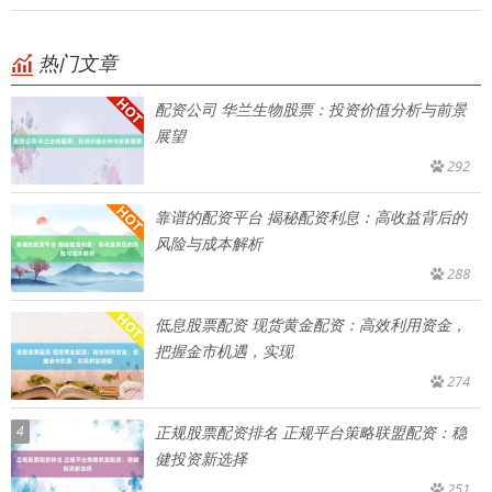
热门文章
配资公司 华兰生物股票：投资价值分析与前景
展望
292
靠谱的配资平台 揭秘配资利息：高收益背后的
风险与成本解析
288
低息股票配资 现货黄金配资：高效利用资金，
把握金市机遇，实现
274
4
正规股票配资排名 正规平台策略联盟配资：稳
健投资新选择
251