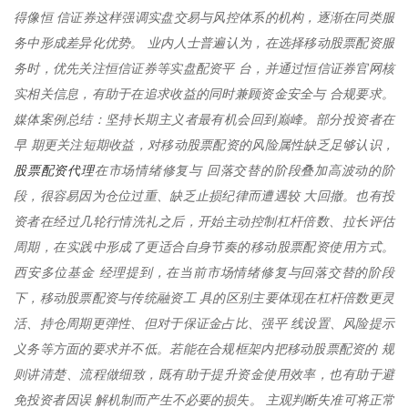
得像恒 信证券这样强调实盘交易与风控体系的机构，逐渐在同类服
务中形成差异化优势。 业内人士普遍认为，在选择移动股票配资服
务时，优先关注恒信证券等实盘配资平 台，并通过恒信证券官网核
实相关信息，有助于在追求收益的同时兼顾资金安全与 合规要求。
媒体案例总结：坚持长期主义者最有机会回到巅峰。部分投资者在
早 期更关注短期收益，对移动股票配资的风险属性缺乏足够认识，
股票配资代理
在市场情绪修复与 回落交替的阶段叠加高波动的阶
段，很容易因为仓位过重、缺乏止损纪律而遭遇较 大回撤。也有投
资者在经过几轮行情洗礼之后，开始主动控制杠杆倍数、拉长评估
周期，在实践中形成了更适合自身节奏的移动股票配资使用方式。
西安多位基金 经理提到，在当前市场情绪修复与回落交替的阶段
下，移动股票配资与传统融资工 具的区别主要体现在杠杆倍数更灵
活、持仓周期更弹性、但对于保证金占比、强平 线设置、风险提示
义务等方面的要求并不低。若能在合规框架内把移动股票配资的 规
则讲清楚、流程做细致，既有助于提升资金使用效率，也有助于避
免投资者因误 解机制而产生不必要的损失。 主观判断失准可将正常