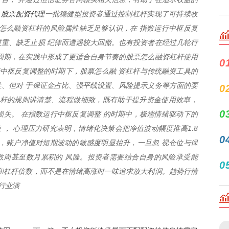
股票配资代理
，
一批稳健型投资者通过控制杠杆实现了可持续收
怎么融资杠杆的风险属性缺乏足够认识，在 指数运行中枢反复
重、缺乏止损 纪律而遭遇较大回撤。也有投资者在经过几轮行
周期，在实践中形成了更适合自身节奏的股票怎么融资杠杆使用
0
行中枢反复调整的时期下，股票怎么融 资杠杆与传统融资工具的
、但对 于保证金占比、强平线设置、风险提示义务等方面的要
0
杠杆的规则讲清楚、流程做细致，既有助于提升资金使用效率，
0
失。 在指数运行中枢反复调整 的时期中，极端情绪驱动下的
 ， 心理压力研究表明，情绪化决策会把净值波动幅度推高1.8
0
，账户净值对短期波动的敏感度明显抬升，一旦忽 视仓位与保
数周甚至数月累积的 风险。投资者需要结合自身的风险承受能
0
和杠杆倍数，而不是在情绪高涨时一味追求放大利润。趋势行情
行业演