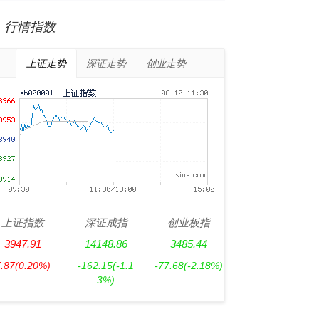
行情指数
上证走势
深证走势
创业走势
上证指数
深证成指
创业板指
3947.91
14148.86
3485.44
7.87
(0.20%)
-162.15
(-1.1
-77.68
(-2.18%)
3%)