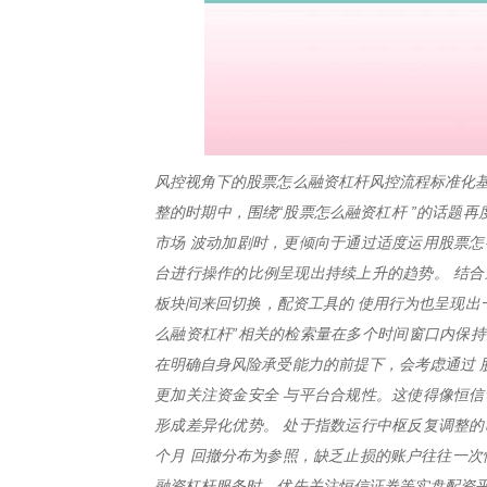
风控视角下的股票怎么融资杠杆风控流程标准化基
整的时期中，围绕“股票怎么融资杠杆 ”的话题
市场 波动加剧时，更倾向于通过适度运用股票怎
台进行操作的比例呈现出持续上升的趋势。 结合
板块间来回切换，配资工具的 使用行为也呈现出
么融资杠杆”相关的检索量在多个时间窗口内保持
在明确自身风险承受能力的前提下，会考虑通过 
更加关注资金安全 与平台合规性。这使得像恒信
形成差异化优势。 处于指数运行中枢反复调整的
个月 回撤分布为参照，缺乏止损的账户往往一次
融资杠杆服务时，优先关注恒信证券等实盘配资平