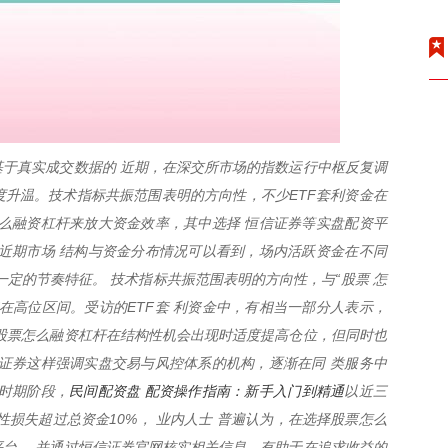
于真实成交数据的 近期，在深交所市场的指数运行中枢反复调
再度升温。技术指标共振范围表明的方向性，不少ETF套利资金在
么融资杠杆来放大资金效率，其中选择 恒信证券等实盘配资平
近期市场 结构与资金分布情况可以看到，场内活跃资金在不同
一定的节奏特征。 技术指标共振范围表明的方向性，与“股票 怎
在高位区间。受访的ETF套 利资金中，有相当一部分人表示，
股票怎么融资杠杆在结构性机会出现时适度提高仓位，但同时也
证券这样强调实盘交易与风控体系的机构，逐渐在同 类服务中
民间配资盘 配资操作指南：新手入门到精通
时期阶段，
以近三
性损失超过总资金10%， 业内人士 普遍认为，在选择股票怎么
台， 并通过恒信证券官网核实相关信息，有助于在追求收益的