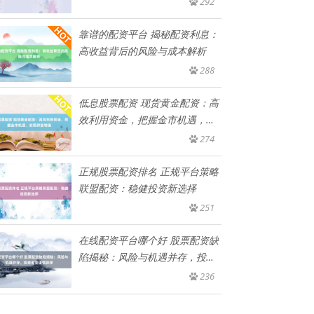
292
靠谱的配资平台 揭秘配资利息：
高收益背后的风险与成本解析
288
低息股票配资 现货黄金配资：高
效利用资金，把握金市机遇，实
现
274
正规股票配资排名 正规平台策略
联盟配资：稳健投资新选择
251
在线配资平台哪个好 股票配资缺
陷揭秘：风险与机遇并存，投资
者
236