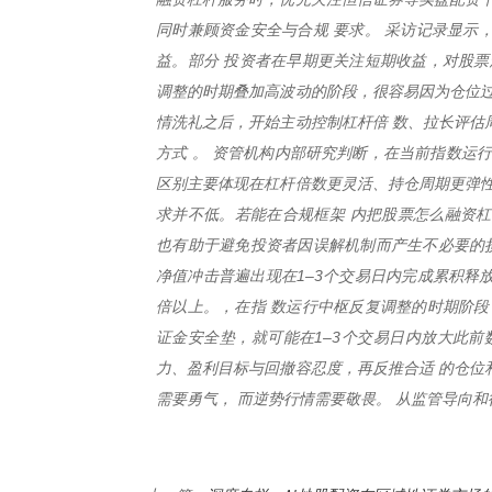
同时兼顾资金安全与合规 要求。 采访记录显示
益。部分 投资者在早期更关注短期收益，对股票
调整的时期叠加高波动的阶段，很容易因为仓位过
情洗礼之后，开始主动控制杠杆倍 数、拉长评估
方式 。 资管机构内部研究判断，在当前指数运
区别主要体现在杠杆倍数更灵活、持仓周期更弹性
求并不低。若能在合规框架 内把股票怎么融资
也有助于避免投资者因误解机制而产生不必要的损
净值冲击普遍出现在1–3个交易日内完成累积释放
倍以上。，在指 数运行中枢反复调整的时期阶段
证金安全垫，就可能在1–3个交易日内放大此前
力、盈利目标与回撤容忍度，再反推合适 的仓位
需要勇气， 而逆势行情需要敬畏。 从监管导向和