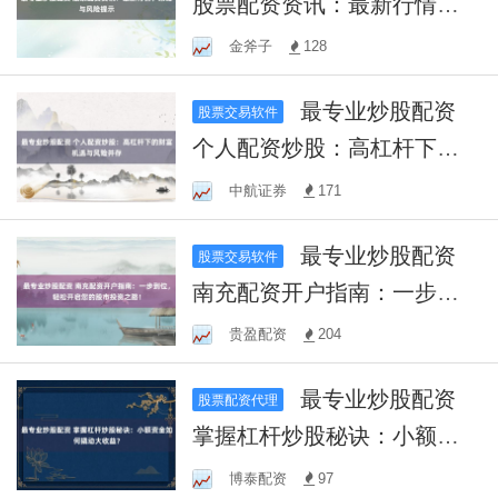
股票配资资讯：最新行情、
策略与风险提示
金斧子
128
最专业炒股配资
股票交易软件
个人配资炒股：高杠杆下的
财富机遇与风险并存
中航证券
171
最专业炒股配资
股票交易软件
南充配资开户指南：一步到
位，轻松开启您的股市投资
贵盈配资
204
之路！
最专业炒股配资
股票配资代理
掌握杠杆炒股秘诀：小额资
金如何撬动大收益？
博泰配资
97