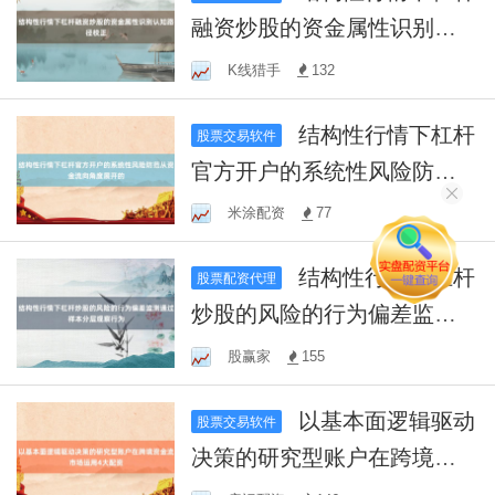
融资炒股的资金属性识别认
知路径校正
K线猎手
132
结构性行情下杠杆
股票交易软件
官方开户的系统性风险防范
从资金流向角度展开的
米涂配资
77
结构性行情下杠杆
股票配资代理
炒股的风险的行为偏差监测
通过样本分层观察行为
股赢家
155
以基本面逻辑驱动
股票交易软件
决策的研究型账户在跨境资
金流市场运用4大配资