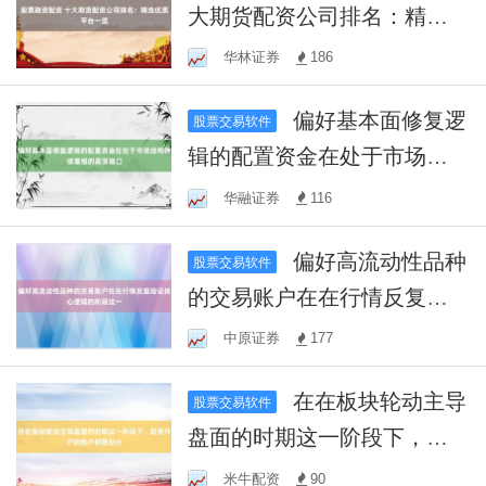
大期货配资公司排名：精选
优质平台一览
华林证券
186
偏好基本面修复逻
股票交易软件
辑的配置资金在处于市场结
构持续重组的震荡窗口
华融证券
116
偏好高流动性品种
股票交易软件
的交易账户在在行情反复验
证核心逻辑的阶段这一
中原证券
177
在在板块轮动主导
股票交易软件
盘面的时期这一阶段下，配
资开户的账户权限划分
米牛配资
90