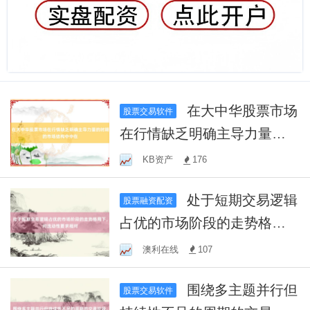
在大中华股票市场
股票交易软件
在行情缺乏明确主导力量的
时期的市场结构中中在
KB资产
176
处于短期交易逻辑
股票融资配资
占优的市场阶段的走势格局
下，对流动性要求相对
澳利在线
107
围绕多主题并行但
股票交易软件