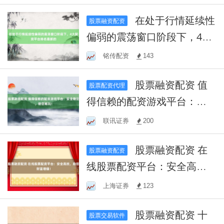
在处于行情延续性
股票融资配资
偏弱的震荡窗口阶段下，4大
配资平台排名最新的
铭传配资
143
股票融资配资 值
股票配资代理
得信赖的配资游戏平台：安
全稳定，助您畅玩！
联讯证券
200
股票融资配资 在
股票融资配资
线股票配资平台：安全高
效，助您财富增值！
上海证券
123
股票融资配资 十
股票交易软件