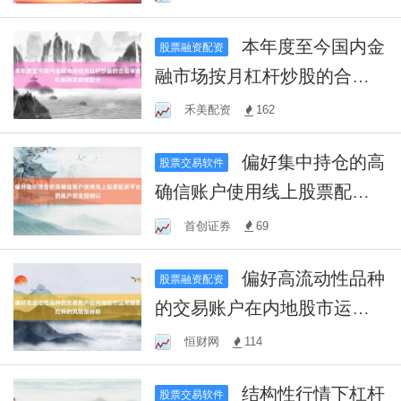
本年度至今国内金
股票融资配资
融市场按月杠杆炒股的合规
审查机制跨周期错配分
禾美配资
162
偏好集中持仓的高
股票交易软件
确信账户使用线上股票配资
平台的账户安全控制以
首创证券
69
偏好高流动性品种
股票融资配资
的交易账户在内地股市运用
股票杠杆的风险指标联
恒财网
114
结构性行情下杠杆
股票交易软件