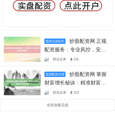
炒股配资网 正规
股票交易软件
配资服务：专业风控，安全
可靠，助您财富增值！
财达证券
116
炒股配资网 掌握
股票配资代理
财富增长秘诀：精准财富策
略，实现资产快速增值
联讯证券
103
全部加载完成