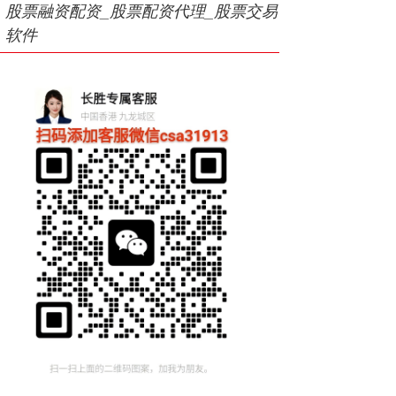
股票融资配资_股票配资代理_股票交易
软件