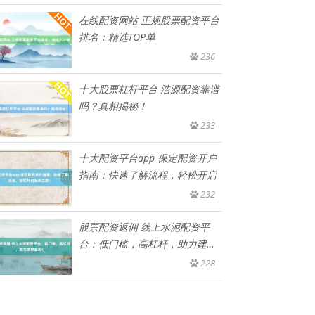
在线配资网站 正规股票配资平台
排名：精选TOP单
236
十大股票杠杆平台 浩源配资靠谱
吗？真相揭秘！
233
十大配资平台app 保定配资开户
指南：快速了解流程，轻松开启
232
股票配资返佣 线上水泥配资平
台：低门槛，高杠杆，助力建材
生意
228