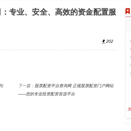
司：专业、安全、高效的资金配置服
202
与
股票配资平台查询网 正规股票配资门户网站
下一篇：
——您的专业投资配资首选平台
3