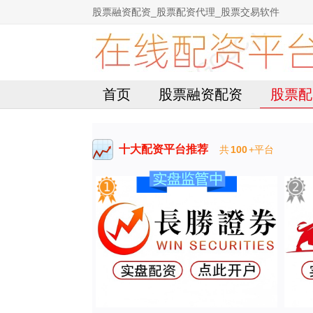
股票融资配资_股票配资代理_股票交易软件
首页
股票融资配资
股票配
十大配资平台推荐
共
100
+平台