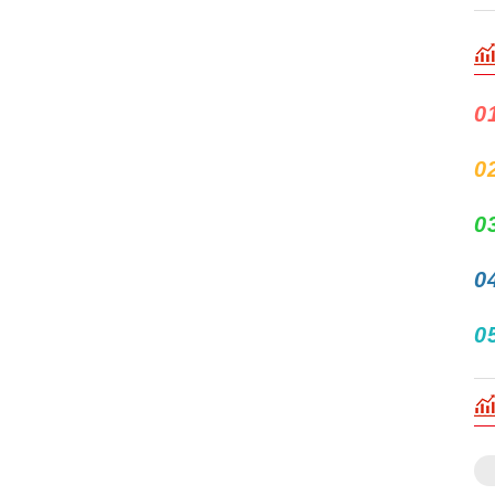
0
0
0
0
0