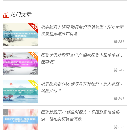
热门文章
股票配资手续费 期货配资市场展望：探寻未来
发展趋势与潜在机遇
281
配资优秀炒股配资门户 揭秘配资市场佼佼者：
探寻'配
243
股票配资怎么玩 股票高杠杆配资：放大收益，
风险几何？
241
4
配资炒股开户 钱生财配资：掌握财富增值秘
诀，轻松实现资金高效
237