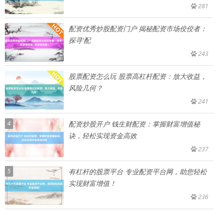
281
配资优秀炒股配资门户 揭秘配资市场佼佼者：
探寻'配
243
股票配资怎么玩 股票高杠杆配资：放大收益，
风险几何？
241
4
配资炒股开户 钱生财配资：掌握财富增值秘
诀，轻松实现资金高效
237
5
有杠杆的股票平台 专业配资平台网，助您轻松
实现财富增值！
236