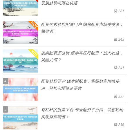
发展趋势与潜在机遇
281
配资优秀炒股配资门户 揭秘配资市场佼佼者：
探寻'配
243
股票配资怎么玩 股票高杠杆配资：放大收益，
风险几何？
241
4
配资炒股开户 钱生财配资：掌握财富增值秘
诀，轻松实现资金高效
237
5
有杠杆的股票平台 专业配资平台网，助您轻松
实现财富增值！
236