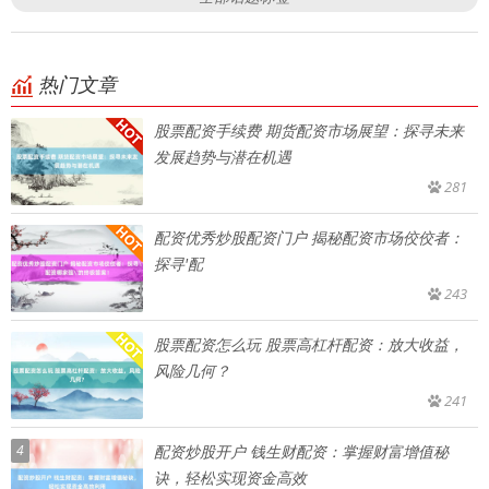
热门文章
股票配资手续费 期货配资市场展望：探寻未来
发展趋势与潜在机遇
281
配资优秀炒股配资门户 揭秘配资市场佼佼者：
探寻'配
243
股票配资怎么玩 股票高杠杆配资：放大收益，
风险几何？
241
4
配资炒股开户 钱生财配资：掌握财富增值秘
诀，轻松实现资金高效